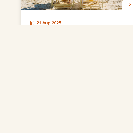
21 Aug 2025
Van strandstoel naar bureaustoel: zo
komt u terug in het werkritme